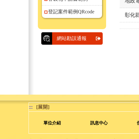
地政
登記案件範例QRcode
彰化
網站勘誤通報
:::
[展開]
單位介紹
訊息中心