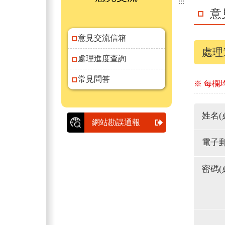
:::
意
意見交流信箱
處理
處理進度查詢
常見問答
※ 每欄
姓名(
網站勘誤通報
電子郵
密碼(