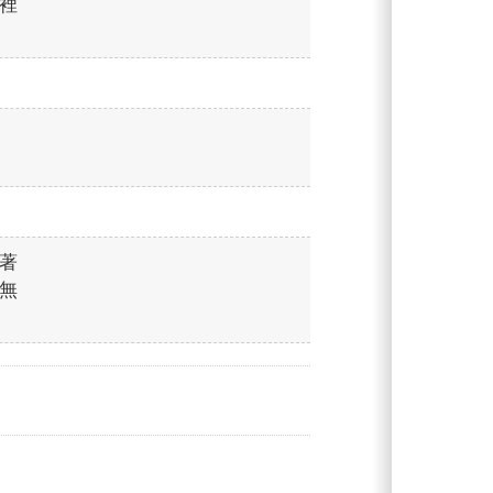
裡
著
無