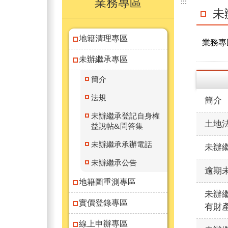
業務專區
:::
未
地籍清理專區
業務專
未辦繼承專區
簡介
法規
簡介
未辦繼承登記自身權
土地法
益說帖&問答集
未辦繼承承辦電話
未辦
未辦繼承公告
逾期
地籍圖重測專區
未辦
實價登錄專區
有財
線上申辦專區