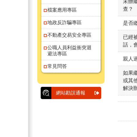
未辦
查？
檔案應用專區
地政反詐騙專區
是否
不動產交易安全專區
已經
話，
公職人員利益衝突迴
避法專區
親人
常見問答
如果
或其
解決
網站勘誤通報