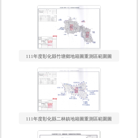
111年度彰化縣竹塘鄉地籍圖重測區範圍圖
111年度彰化縣二林鎮地籍圖重測區範圍圖