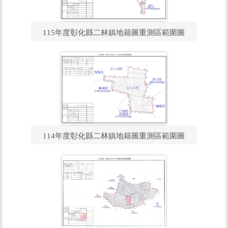
115年度彰化縣二林鎮地籍圖重測區範圍圖
114年度彰化縣二林鎮地籍圖重測區範圍圖