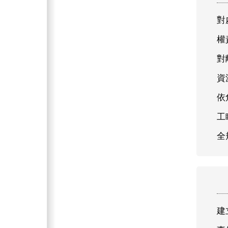
對
權
對
資
依
工
全
建