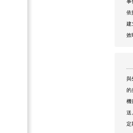
事
依
建
效
與
的
機
送
定