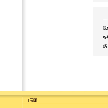
視
各
碼
:::
[展開]