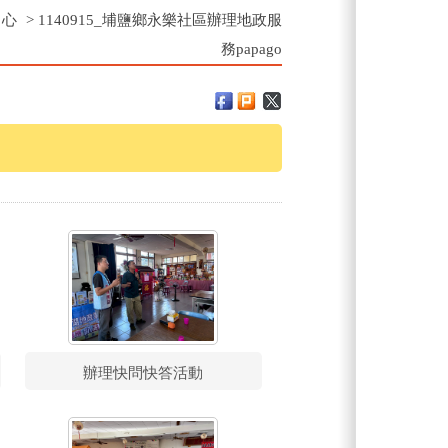
中心
>
1140915_埔鹽鄉永樂社區辦理地政服
務papago
辦理快問快答活動