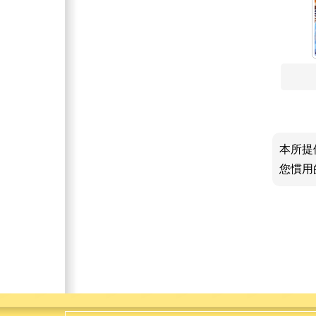
本所提
您慣用