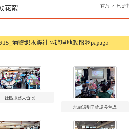
首頁
>
訊息
動花絮
40915_埔鹽鄉永樂社區辦理地政服務papago
社區服務大合照
地價課劉子維課長主講