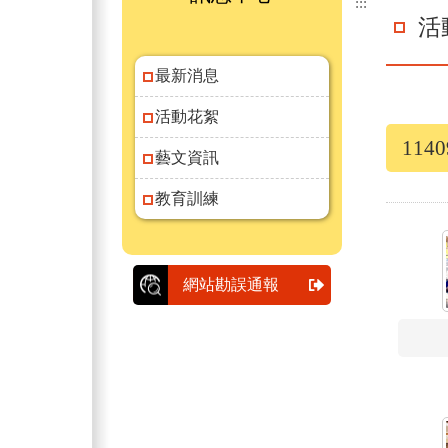
:::
活
最新消息
活動花絮
11
藝文資訊
教育訓練
網站勘誤通報