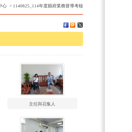
中心
>
1140825_114年度縣府業務督導考核
主任與召集人