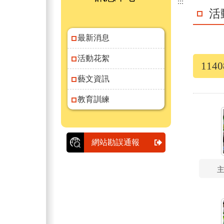
:::
活
最新消息
活動花絮
11
藝文資訊
教育訓練
網站勘誤通報