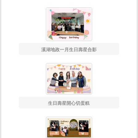
溪湖地政一月生日壽星合影
生日壽星開心切蛋糕