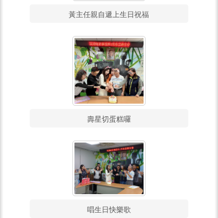
黃主任親自遞上生日祝福
壽星切蛋糕囉
唱生日快樂歌