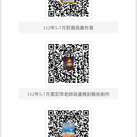
112年5-7月郭麗燕畫作展
112年5-7月蕭宏璋老師葫蘆雕刻藝術創作