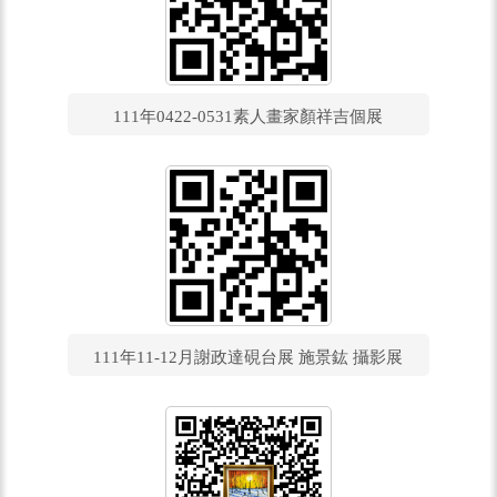
111年0422-0531素人畫家顏祥吉個展
111年11-12月謝政達硯台展 施景鈜 攝影展