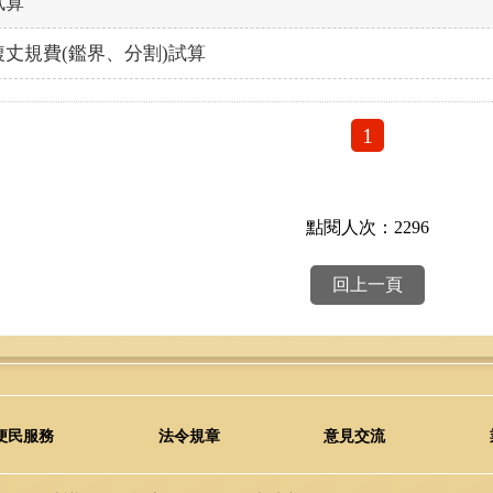
試算
複丈規費(鑑界、分割)試算
1
點閱人次：2296
回上一頁
便民服務
法令規章
意見交流