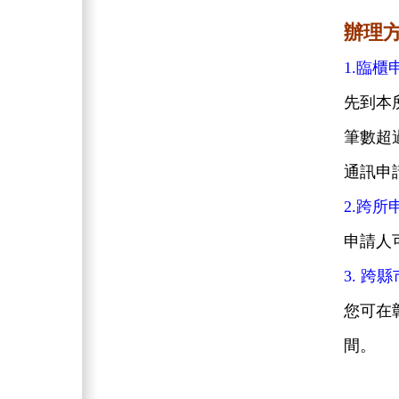
辦理
1.臨櫃
先到本
筆數超
通訊申
2.跨所
申請人
3. 跨
您可在
間。