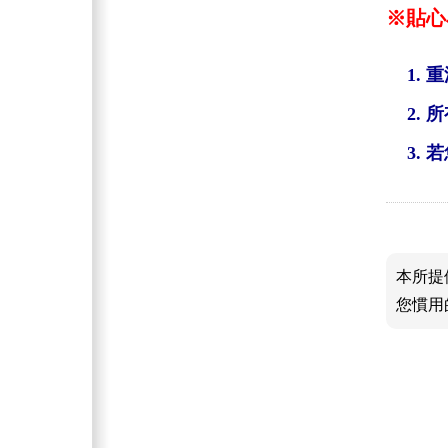
※貼心
重
所
若
本所提
您慣用