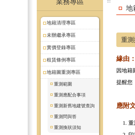
業務專區
:::
地
地籍清理專區
未辦繼承專區
重測
實價登錄專區
緣由
租賃條例專區
因地籍
地籍圖重測專區
提醒您
重測範圍
重測應配合事項
應附
重測新舊地建號查詢
重測問與答
重
重測換狀須知
印