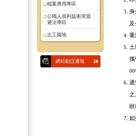
檔案應用專區
身
公職人員利益衝突迴
避法專區
及
志工園地
重
土
攜
網站勘誤通報
0
通
之
狀
如