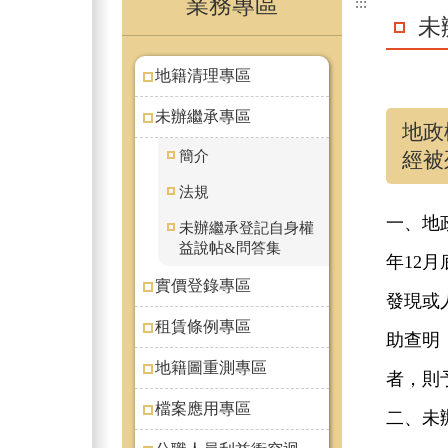
業務專區
:::
未
地籍清理專區
未辦繼承專區
地政
簡介
經被
法規
一、地
未辦繼承登記自身權
益說帖&問答集
年12
實價登錄專區
發現或
租賃條例專區
助查明
地籍圖重測專區
者，則
檔案應用專區
二、未