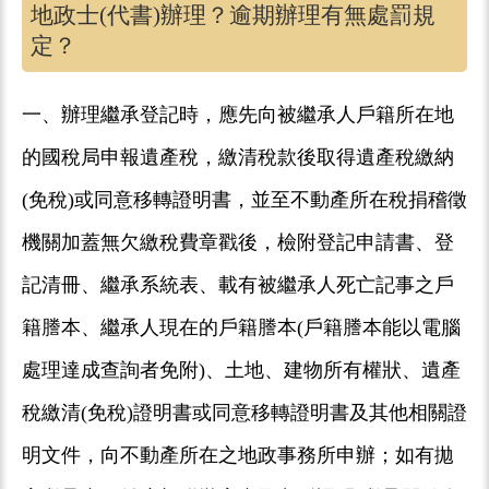
地政士(代書)辦理？逾期辦理有無處罰規
定？
一、辦理繼承登記時，應先向被繼承人戶籍所在地
的國稅局申報遺產稅，繳清稅款後取得遺產稅繳納
(免稅)或同意移轉證明書，並至不動產所在稅捐稽徵
機關加蓋無欠繳稅費章戳後，檢附登記申請書、登
記清冊、繼承系統表、載有被繼承人死亡記事之戶
籍謄本、繼承人現在的戶籍謄本(戶籍謄本能以電腦
處理達成查詢者免附)、土地、建物所有權狀、遺產
稅繳清(免稅)證明書或同意移轉證明書及其他相關證
明文件，向不動產所在之地政事務所申辦；如有拋