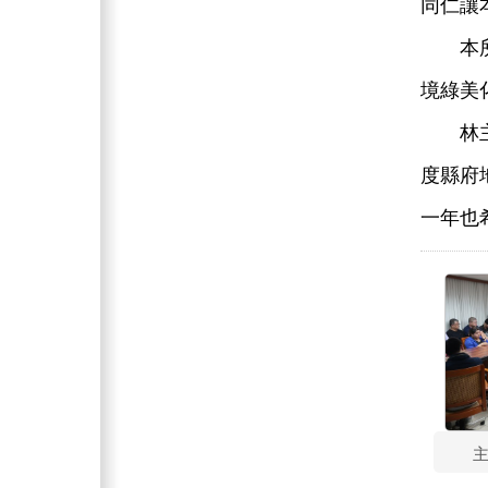
同仁讓
本所為
境綠美
林主任
度縣府
一年也