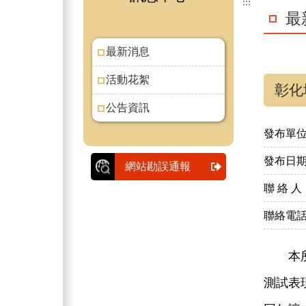
:::
最
最新消息
活動花絮
彰化
公告資訊
發布單
發布日
網站勘誤通報
聯 絡 人
聯絡電
本所於
測試表