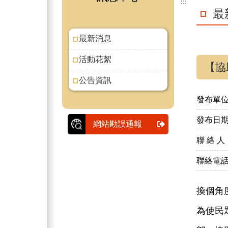
:::
最
最新消息
活動花絮
【協
公告資訊
發布單
發布日
網站勘誤通報
聯 絡 人
聯絡電
換個角
為使民