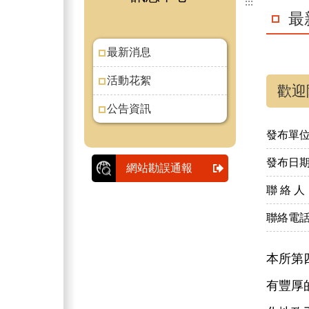
:::
最
最新消息
活動花絮
歡迎
公告資訊
發布單
發布日
網站勘誤通報
聯 絡 人
聯絡電
本所第
有豐厚