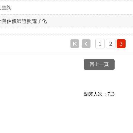
士查詢
士與估價師證照電子化
1
2
3
回上一頁
點閱人次：713